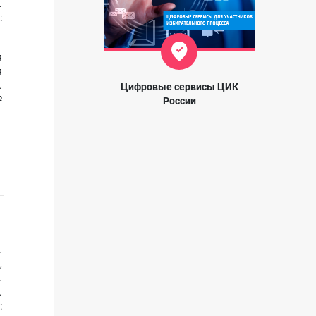
.
:
я
я
.
Цифровые сервисы ЦИК
№
России
.
,
.
.
: