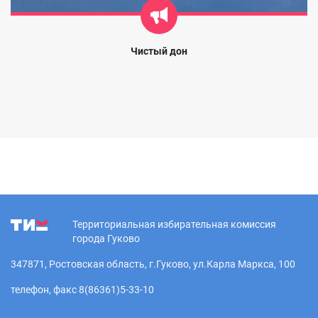
Чистый дон
Территориальная избирательная комиссия
города Гуково
347871, Ростовская область, г.Гуково, ул.Карла Маркса, 100
телефон, факс 8(86361)5-33-10