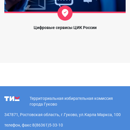
Цифровые сервисы ЦИК России
Территориальная избирательная комиссия
города Гуково
347871, Ростовская область, г.Гуково, ул.Карла Маркса, 100
телефон, факс 8(86361)5-33-10