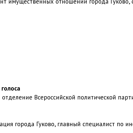
т имущественных отношений города Гуково, 
 голоса
е отделение Всероссийской политической па
ция города Гуково, главный специалист по и