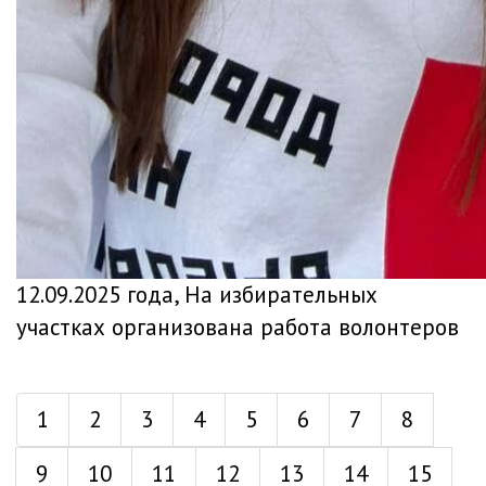
12.09.2025 года, На избирательных
участках организована работа волонтеров
1
2
3
4
5
6
7
8
9
10
11
12
13
14
15