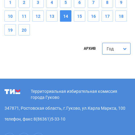
1
2
3
4
5
6
7
8
9
10
11
12
13
14
15
16
17
18
19
20
АРХИВ
Год
Территориальная избирательная комиссия
города Гуково
347871, Ростовская область, г.Гуково, ул.Карла Маркса, 100
телефон, факс 8(86361)5-33-10