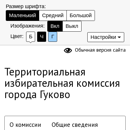
Размер шрифта:
Маленький
Средний
Большой
Изображения:
Вкл
Выкл
Цвет:
Б
Ч
Г
Настройки
Обычная версия сайта
Территориальная
избирательная комиссия
города Гуково
О комиссии
Общие сведения