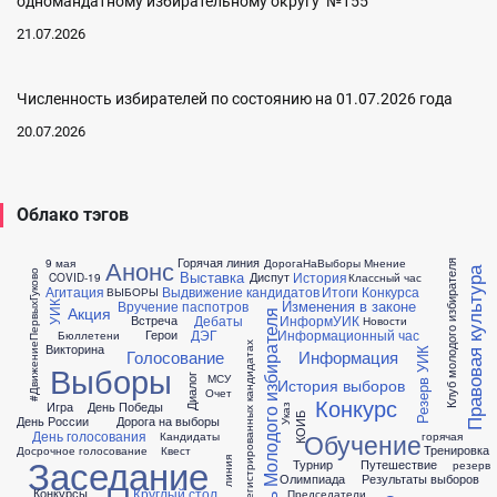
одномандатному избирательному округу №155
21.07.2026
Численность избирателей по состоянию на 01.07.2026 года
20.07.2026
Облако тэгов
Горячая линия
Анонс
9 мая
ДорогаНаВыборы
Мнение
Клуб молодого избирателя
Правовая культура
#ДвижениеПервыхГуково
Выставка
История
Диспут
COVID-19
Классный час
Агитация
Выдвижение кандидатов
Итоги Конкурса
ВЫБОРЫ
Изменения в законе
Вручение паспотров
УИК
Акция
День Молодого избирателя
Дебаты
ИнформУИК
Встреча
Новости
ДЭГ
Информационный час
Герои
Бюллетени
Информация о зарегистрированных кандидатах
Викторина
Резерв УИК
Голосование
Информация
Выборы
МСУ
Диалог
История выборов
Очет
Конкурс
Игра
День Победы
Указ
КОИБ
День России
Дорога на выборы
День голосования
Обучение
Кандидаты
горячая
Тренировка
Досрочное голосование
Квест
Заседание
линия
Турнир
Путешествие
резерв
Олимпиада
Результаты выборов
Круглый стол
Конкурсы
Председатели