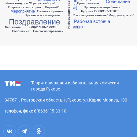
Совещание
Итоги конкурса "Я рисую выборы"
Притглашение
Котроль за агитацией
Первые61
Проведение жеребьевки
Мероприятие
Онлайн-обучение
Рубрика ВОПРОС-ОТВЕТ
Правовое провсещение
О проведении занятия "Мир демократии"
Поздравление
Рабочая встреча
акция
Социальные сети
Фестиваль
Сообщение
Список избирателей
Территориальная избирательная комиссия
города Гуково
347871, Ростовская область, г.Гуково, ул.Карла Маркса, 100
телефон, факс 8(86361)5-33-10