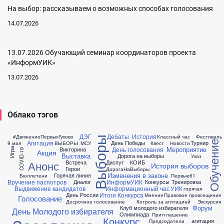
На выбор: рассказываем о возможных способах голосования
14.07.2026
13.07.2026 Обучающий семинар координаторов проекта
«ИнформУИК»
13.07.2026
Облако тэгов
ДЭГ
Дебаты
История
#ДвижениеПервыхГуково
Классный час
Фестиваль
Выборы
Агитация
Обучение
День Победы
Турнир
9 мая
ВЫБОРЫ
МСУ
Квест
Новости
Мероприятие
День голосования
Викторина
Игра
COVID-19
Акция
Выставка
Дорога на выборы
Указ
Встреча
Диспут
КОИБ
Анонс
История выборов
Герои
ДорогаНаВыборы
Изменения в законе
Горячая линия
Бюллетени
Первые61
Вручение паспотров
ИнформУИК
Диалог
Конкурсы
Тренировка
Выдвижение кандидатов
Информационный час
УИК
горячая
Итоги Конкурса
День России
Мнение
Правовое провсещение
Голосование
Досрочное голосование
Котроль за агитацией
Экскурсия
Форум
Клуб молодого избирателя
День Молодого избирателя
Олимпиада
Притглашение
Конкурс
агитация
Председатели