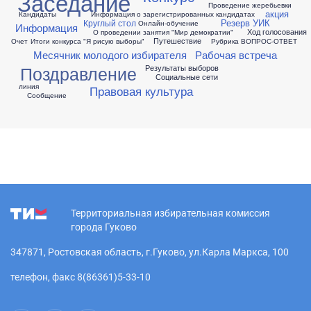
Заседание
Проведение жеребьевки
акция
Кандидаты
Информация о зарегистрированных кандидатах
Резерв УИК
Круглый стол
Онлайн-обучение
Информация
Ход голосования
О проведении занятия "Мир демократии"
Путешествие
Очет
Итоги конкурса "Я рисую выборы"
Рубрика ВОПРОС-ОТВЕТ
Месячник молодого избирателя
Рабочая встреча
Поздравление
Результаты выборов
Социальные сети
линия
Правовая культура
Сообщение
Территориальная избирательная комиссия
города Гуково
347871, Ростовская область, г.Гуково, ул.Карла Маркса, 100
телефон, факс 8(86361)5-33-10