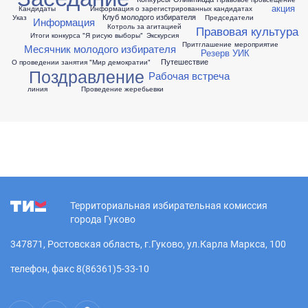
акция
Кандидаты
Информация о зарегистрированных кандидатах
Клуб молодого избирателя
Указ
Председатели
Информация
Котроль за агитацией
Правовая культура
Итоги конкурса "Я рисую выборы"
Экскурсия
Притглашение
мероприятие
Месячник молодого избирателя
Резерв УИК
Путешествие
О проведении занятия "Мир демократии"
Поздравление
Рабочая встреча
линия
Проведение жеребьевки
Территориальная избирательная комиссия
города Гуково
347871, Ростовская область, г.Гуково, ул.Карла Маркса, 100
телефон, факс 8(86361)5-33-10