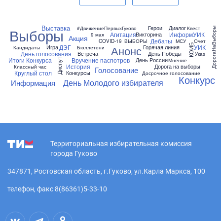
Выставка
Герои
Диалог
#ДвижениеПервыхГуково
Квест
Выборы
ДорогаНаВыборы
Агитация
ИнформУИК
Викторина
9 мая
Акция
Дебаты
COVID-19
ВЫБОРЫ
МСУ
Очет
КОИБ
ДЭГ
УИК
Игра
Горячая линия
Анонс
Кандидаты
Бюллетени
День голосования
Встреча
День Победы
Указ
Итоги Конкурса
Вручение паспотров
День России
Мнение
Диспут
История
Дорога на выборы
Классный час
Голосование
Круглый стол
Конкурсы
Досрочное голосование
Конкурс
День Молодого избирателя
Информация
Территориальная избирательная комиссия
города Гуково
347871, Ростовская область, г.Гуково, ул.Карла Маркса, 100
телефон, факс 8(86361)5-33-10