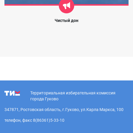
Чистый дон
Территориальная избирательная комиссия
города Гуково
347871, Ростовская область, г.Гуково, ул.Карла Маркса, 100
телефон, факс 8(86361)5-33-10