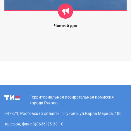
Чистый дон
Территориальная избирательная комиссия
города Гуково
347871, Ростовская область, г.Гуково, ул.Карла Маркса, 100
телефон, факс 8(86361)5-33-10